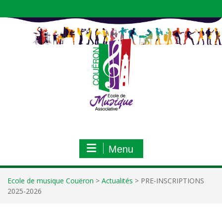
Aller
au
contenu
Menu
Ecole de musique Couëron
>
Actualités
>
PRE-INSCRIPTIONS
2025-2026