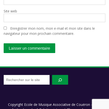
Site web
Enregistrer mon nom, mon e-mail et mon site dans le
navigateur pour mon prochain commentaire.
Recherche
sur
le
site
Copyright Ecole de Musique Associative de Couëron - Tous