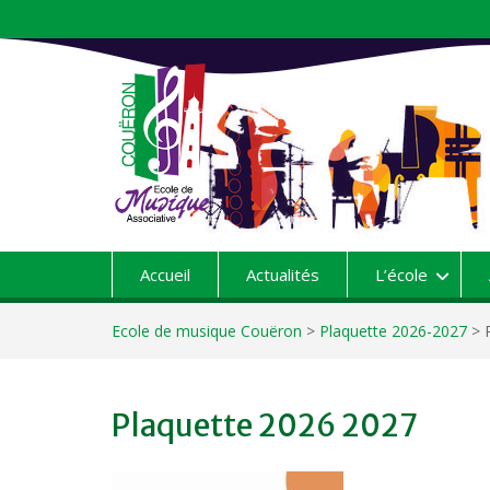
Aller
au
contenu
Accueil
Actualités
L’école
Ecole de musique Couëron
>
Plaquette 2026-2027
>
Plaquette 2026 2027