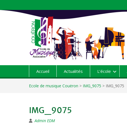
Aller
au
contenu
Accueil
Actualités
L’école
Ecole de musique Couëron
>
IMG_9075
>
IMG_9075
IMG_9075
Admin EDM