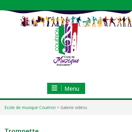
Aller
au
contenu
Menu
Ecole de musique Couëron
>
Galerie vidéos
Trompette