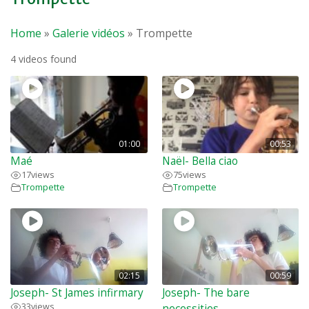
Home
»
Galerie vidéos
»
Trompette
4 videos found
01:00
00:53
Maé
Naël- Bella ciao
17
views
75
views
Trompette
Trompette
02:15
00:59
Joseph- St James infirmary
Joseph- The bare
33
views
necessities