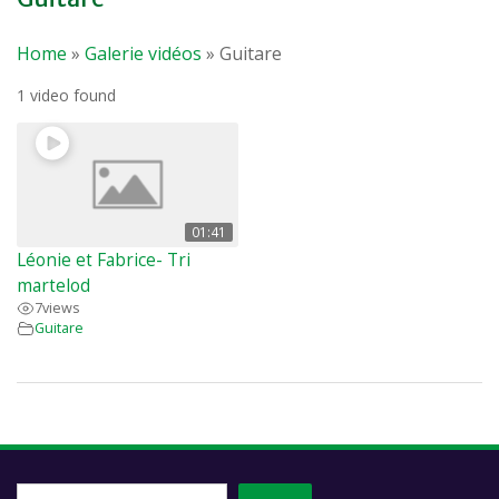
Home
»
Galerie vidéos
»
Guitare
1 video found
01:41
Léonie et Fabrice- Tri
martelod
7
views
Guitare
Recherche