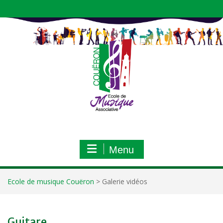
Aller
au
contenu
Menu
Ecole de musique Couëron
>
Galerie vidéos
Guitare