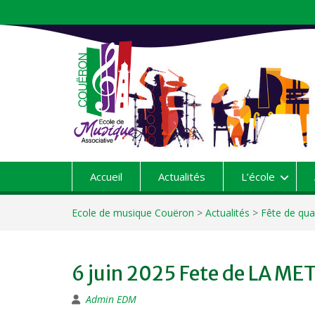
Aller
au
contenu
Accueil
Actualités
L’école
Ecole de musique Couëron
>
Actualités
>
Fête de qua
6 juin 2025 Fete de LA ME
Admin EDM