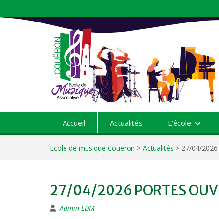
Aller
au
contenu
Accueil
Actualités
L’école
Ecole de musique Couëron
>
Actualités
>
27/04/202
27/04/2026 PORTES OUV
Admin EDM