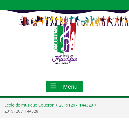
Aller
au
contenu
Menu
Ecole de musique Couëron
>
20191207_144328
>
20191207_144328